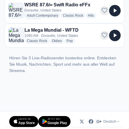
WSRE 87.6/= Swift Radio eFFx
favorite
play_arrow
Doraville, United States
radio stations
radio stations
radio stations
Adult Contemporary
Classic Rock
Hits
more genres for WSRE 87.6/= Swift Radio eFFx
+2
more
La Mega Mundial - WFTD
favorite
play_arrow
1080 AM · Doraville, United States
radio stations
radio stations
radio stations
Classic Rock
Oldies
Pop
Hören Sie 3 Live-Radiosender kostenlos online. Entdecken
Sie Musik, Nachrichten, Sport und mehr aus aller Welt auf
Streema.
LADEN IM
JETZT BEI
Deutsch
App Store
Google Play