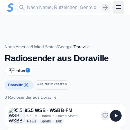
Zum Hauptinhalt springen
Sender suchen
menu
search
arrow_forward
North America
/
United States
/
Georgia
/
Doraville
Radiosender aus Doraville
tune
Filter
1
close
Alle zurücksetzen
Doraville
3 Radiosender aus Doraville
3 Radiosender aus Doraville
95.5 WSB - WSBB-FM
favorite
play_arrow
95.5 FM · Doraville, United States
radio stations
radio stations
radio stations
News
Sports
Talk