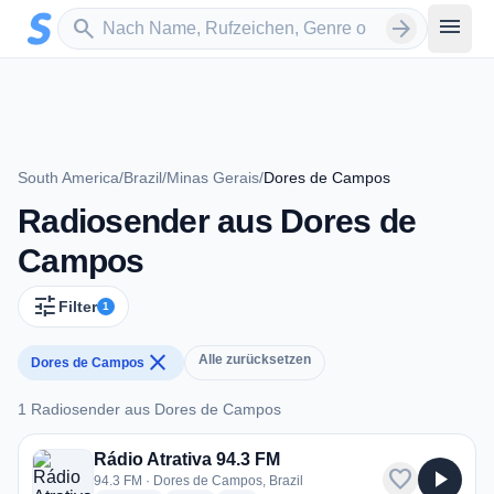
Zum Hauptinhalt springen
Sender suchen
menu
search
arrow_forward
South America
/
Brazil
/
Minas Gerais
/
Dores de Campos
Radiosender aus Dores de
Campos
tune
Filter
1
close
Alle zurücksetzen
Dores de Campos
1 Radiosender aus Dores de Campos
1 Radiosender aus Dores de Campos
Rádio Atrativa 94.3 FM
favorite
play_arrow
94.3 FM · Dores de Campos, Brazil