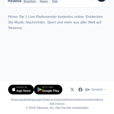
radio stations
radio stations
radio stations
Brazilian
News
Talk
Hören Sie 1 Live-Radiosender kostenlos online. Entdecken
Sie Musik, Nachrichten, Sport und mehr aus aller Welt auf
Streema.
LADEN IM
JETZT BEI
Deutsch
App Store
Google Play
Nutzungsbedingungen
Datenschutzrichtlinie
Urheberrechtsrichtlinie
(öffnet in neuem Tab)
AdChoices
© 2026 Streema, Inc. Alle Rechte vorbehalten