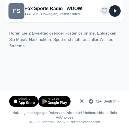
Fox Sports Radio - WDOW
favorite
play_arrow
FS
1440 AM · Dowagiac, United States
Hören Sie 2 Live-Radiosender kostenlos online. Entdecken
Sie Musik, Nachrichten, Sport und mehr aus aller Welt auf
Streema.
LADEN IM
JETZT BEI
Deutsch
App Store
Google Play
Nutzungsbedingungen
Datenschutzrichtlinie
Urheberrechtsrichtlinie
(öffnet in neuem Tab)
AdChoices
© 2026 Streema, Inc. Alle Rechte vorbehalten