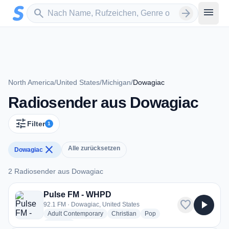
Zum Hauptinhalt springen
Sender suchen
menu
search
arrow_forward
North America
/
United States
/
Michigan
/
Dowagiac
Radiosender aus Dowagiac
tune
Filter
1
close
Alle zurücksetzen
Dowagiac
2 Radiosender aus Dowagiac
2 Radiosender aus Dowagiac
Pulse FM - WHPD
favorite
play_arrow
92.1 FM · Dowagiac, United States
radio stations
radio stations
radio stations
Adult Contemporary
Christian
Pop
more genres for Pulse FM - WHPD
+1
more