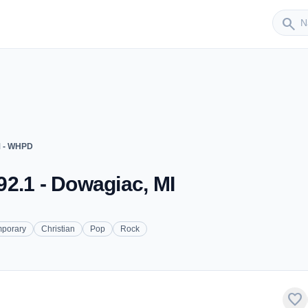
Sender
search
M - WHPD
2.1 - Dowagiac, MI
mporary
Christian
Pop
Rock
favorite