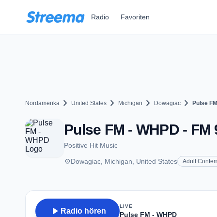
Zum Hauptinhalt springen
Radio
Favoriten
chevron_right
chevron_right
chevron_right
chevron_right
Nordamerika
United States
Michigan
Dowagiac
Pulse F
Pulse FM - WHPD - FM 9
Positive Hit Music
place
Dowagiac, Michigan, United States
Adult Conte
LIVE
play_arrow
Radio hören
Pulse FM - WHPD