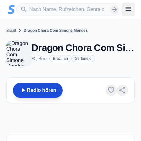
Zum Hauptinhalt springen
Sender suchen
menu
search
arrow_forward
chevron_right
Brazil
Dragon Chora Com Simone Mendes
Dragon Chora Com Simone Mendes
place
, Brazil
Brazilian
Sertanejo
play_arrow
favorite
share
Radio hören