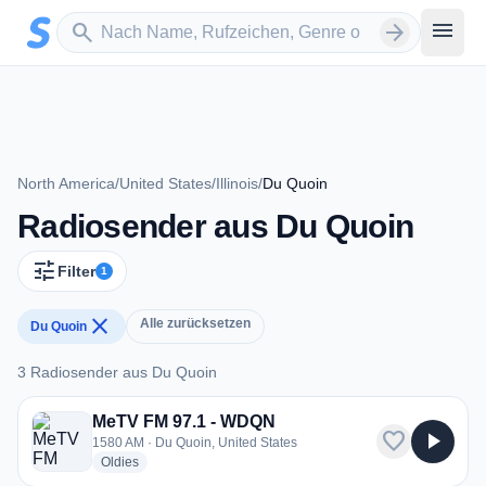
Zum Hauptinhalt springen
Sender suchen
menu
search
arrow_forward
North America
/
United States
/
Illinois
/
Du Quoin
Radiosender aus Du Quoin
tune
Filter
1
close
Alle zurücksetzen
Du Quoin
3 Radiosender aus Du Quoin
3 Radiosender aus Du Quoin
MeTV FM 97.1 - WDQN
favorite
play_arrow
1580 AM · Du Quoin, United States
radio stations
Oldies