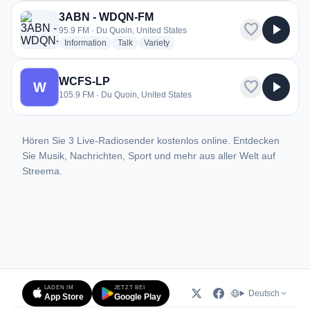
3ABN - WDQN-FM
favorite
play_arrow
95.9 FM · Du Quoin, United States
radio stations
radio stations
radio stations
Information
Talk
Variety
WCFS-LP
favorite
play_arrow
W
105.9 FM · Du Quoin, United States
Hören Sie 3 Live-Radiosender kostenlos online. Entdecken
Sie Musik, Nachrichten, Sport und mehr aus aller Welt auf
Streema.
LADEN IM
JETZT BEI
Deutsch
App Store
Google Play