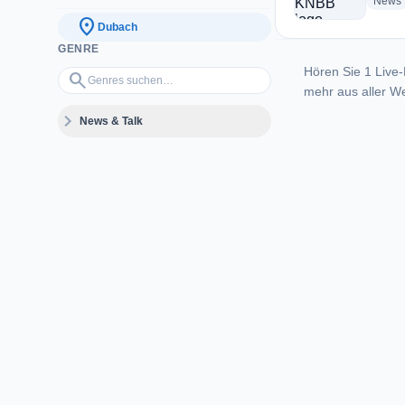
News
location_on
Dubach
GENRE
Hören Sie 1 Live-
Genres suchen…
search
mehr aus aller We
expand_more
News & Talk