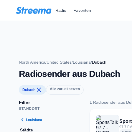
Zum Hauptinhalt springen
Radio
Favoriten
North America
/
United States
/
Louisiana
/
Dubach
Radiosender aus Dubach
close
Alle zurücksetzen
Dubach
1 Radiosender aus D
Filter
STANDORT
1 Radiosender aus
chevron_left
Louisiana
Sport
97.7 FM
Städte