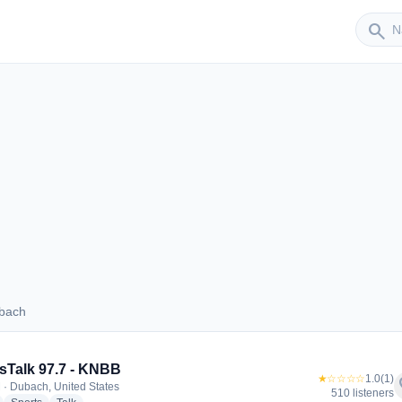
Sender
search
ubach
 Dubach
sTalk 97.7 - KNBB
★☆☆☆☆
1.0
(1)
f
 · Dubach, United States
510 listeners