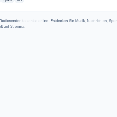
radio stations
radio stations
radio stations
Sports
Talk
Radiosender kostenlos online. Entdecken Sie Musik, Nachrichten, Spor
lt auf Streema.