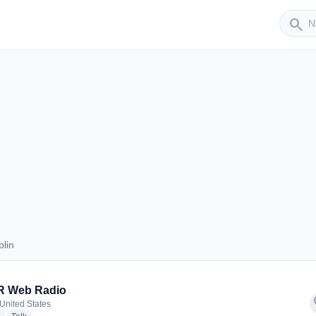
Sender
search
lin
Dublin
 Web Radio
f
 United States