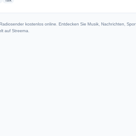
radio stations
radio stations
Talk
Radiosender kostenlos online. Entdecken Sie Musik, Nachrichten, Spor
lt auf Streema.