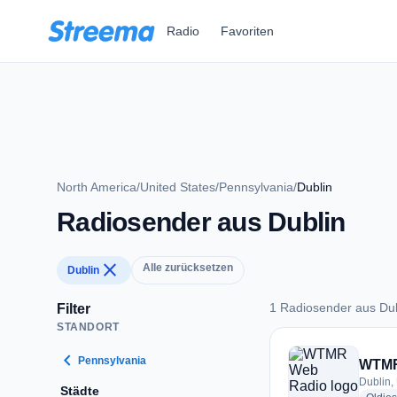
Zum Hauptinhalt springen
Radio
Favoriten
North America
/
United States
/
Pennsylvania
/
Dublin
Radiosender aus Dublin
close
Alle zurücksetzen
Dublin
1 Radiosender aus Dub
Filter
STANDORT
1 Radiosender aus 
chevron_left
Pennsylvania
WTMR
Dublin,
Städte