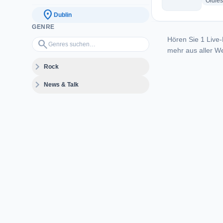
Oldies
location_on
Dublin
GENRE
Hören Sie 1 Live-
Genres suchen…
search
mehr aus aller We
expand_more
Rock
expand_more
News & Talk