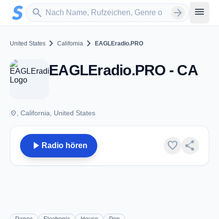
Zum Hauptinhalt springen
Sender suchen
menu
search
arrow_forward
chevron_right
chevron_right
United States
California
EAGLEradio.PRO
EAGLEradio.PRO - CA
place
, California, United States
play_arrow
favorite
share
Radio hören