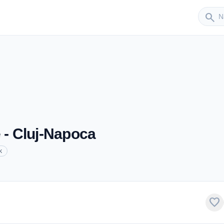
Sender
search
 - Cluj-Napoca
k
favorite