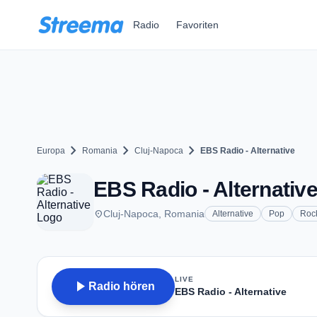
Zum Hauptinhalt springen
Radio
Favoriten
chevron_right
chevron_right
chevron_right
Europa
Romania
Cluj-Napoca
EBS Radio - Alternative
EBS Radio - Alternative
place
Cluj-Napoca, Romania
Alternative
Pop
Roc
LIVE
play_arrow
Radio hören
EBS Radio - Alternative