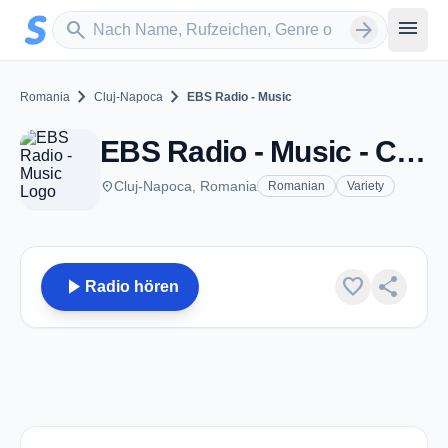
Zum Hauptinhalt springen
Sender suchen
menu
search
arrow_forward
chevron_right
chevron_right
Romania
Cluj-Napoca
EBS Radio - Music
EBS Radio - Music - Cluj-Napoca
place
Cluj-Napoca, Romania
Romanian
Variety
play_arrow
favorite
share
Radio hören