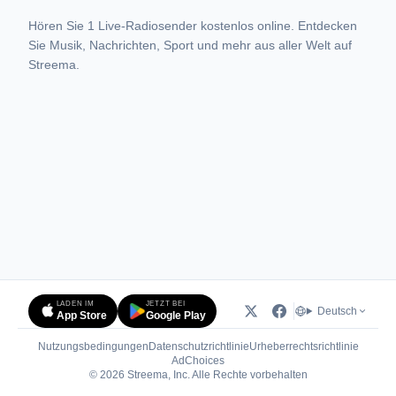
Hören Sie 1 Live-Radiosender kostenlos online. Entdecken
Sie Musik, Nachrichten, Sport und mehr aus aller Welt auf
Streema.
LADEN IM
JETZT BEI
Deutsch
App Store
Google Play
Nutzungsbedingungen
Datenschutzrichtlinie
Urheberrechtsrichtlinie
(öffnet in neuem Tab)
AdChoices
© 2026 Streema, Inc. Alle Rechte vorbehalten