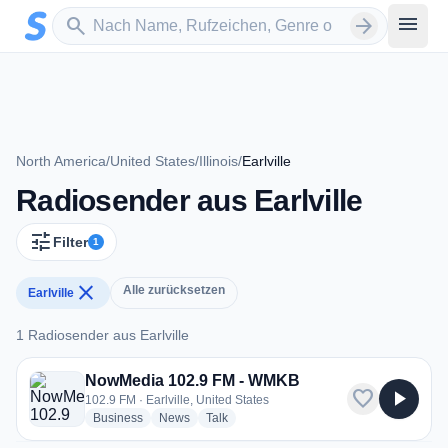
Zum Hauptinhalt springen
Sender suchen
menu
search
arrow_forward
North America
/
United States
/
Illinois
/
Earlville
Radiosender aus Earlville
tune
Filter
1
close
Alle zurücksetzen
Earlville
1 Radiosender aus Earlville
1 Radiosender aus Earlville
NowMedia 102.9 FM - WMKB
favorite
play_arrow
102.9 FM · Earlville, United States
radio stations
radio stations
radio stations
Business
News
Talk