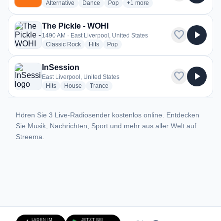
radio stations
radio stations
radio stations
more genres for Free Radio Wirr
Alternative
Dance
Pop
+1
more
The Pickle - WOHI
favorite
play_arrow
1490 AM · East Liverpool, United States
radio stations
radio stations
radio stations
Classic Rock
Hits
Pop
InSession
favorite
play_arrow
East Liverpool, United States
radio stations
radio stations
radio stations
Hits
House
Trance
Hören Sie 3 Live-Radiosender kostenlos online. Entdecken
Sie Musik, Nachrichten, Sport und mehr aus aller Welt auf
Streema.
LADEN IM
JETZT BEI