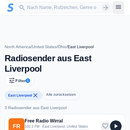
Zum Hauptinhalt springen
Sender suchen
menu
search
arrow_forward
North America
/
United States
/
Ohio
/
East Liverpool
Radiosender aus East
Liverpool
tune
Filter
1
close
Alle zurücksetzen
East Liverpool
3 Radiosender aus East Liverpool
3 Radiosender aus East Liverpool
Free Radio Wirral
favorite
play_arrow
FR
102.2 FM · East Liverpool, United States