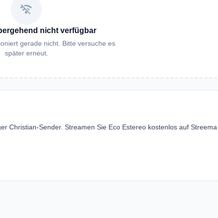
wifi_off
bergehend nicht verfügbar
oniert gerade nicht. Bitte versuche es
später erneut.
siger Christian-Sender. Streamen Sie Eco Estereo kostenlos auf Streem