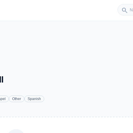
Sender
search
I
pel
Other
Spanish