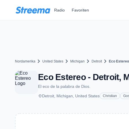
Zum Hauptinhalt springen
Radio
Favoriten
chevron_right
chevron_right
chevron_right
chevron_right
Nordamerika
United States
Michigan
Detroit
Eco Estereo
Eco Estereo - Detroit, M
El eco de la palabra de Dios.
place
Detroit, Michigan, United States
Christian
Gos