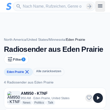
Zum Hauptinhalt springen
Sender suchen
menu
search
arrow_forward
North America
/
United States
/
Minnesota
/
Eden Prairie
Radiosender aus Eden Prairie
tune
Filter
1
close
Alle zurücksetzen
Eden Prairie
4 Radiosender aus Eden Prairie
4 Radiosender aus Eden Prairie
AM950 - KTNF
favorite
play_arrow
950 AM · Eden Prairie, United States
radio stations
radio stations
radio stations
News
Politics
Talk