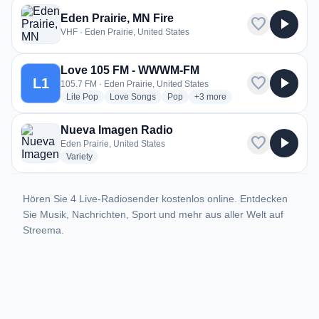
Eden Prairie, MN Fire
favorite
play_arrow
VHF · Eden Prairie, United States
Love 105 FM - WWWM-FM
favorite
play_arrow
L1
105.7 FM · Eden Prairie, United States
radio stations
radio stations
radio stations
more genres for Love 105 
Lite Pop
Love Songs
Pop
+3
more
Nueva Imagen Radio
favorite
play_arrow
Eden Prairie, United States
radio stations
Variety
Hören Sie 4 Live-Radiosender kostenlos online. Entdecken
Sie Musik, Nachrichten, Sport und mehr aus aller Welt auf
Streema.