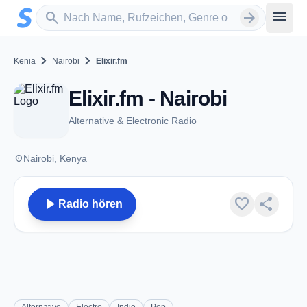
Zum Hauptinhalt springen
Sender suchen
menu
search
arrow_forward
chevron_right
chevron_right
Kenia
Nairobi
Elixir.fm
Elixir.fm - Nairobi
Alternative & Electronic Radio
place
Nairobi, Kenya
play_arrow
favorite
share
Radio hören