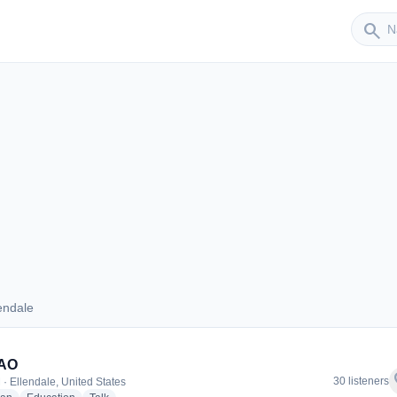
Sender
search
endale
Ellendale
AO
f
30 listeners
 · Ellendale, United States