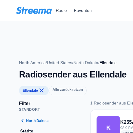
Zum Hauptinhalt springen
Radio
Favoriten
North America
/
United States
/
North Dakota
/
Ellendale
Radiosender aus Ellendale
close
Alle zurücksetzen
Ellendale
1 Radiosender aus Ell
Filter
STANDORT
1 Radiosender aus 
chevron_left
North Dakota
K255
K
98.9 FM
Städte