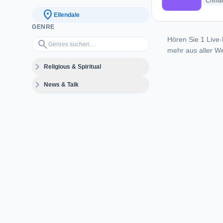
Christ
location_on
Ellendale
GENRE
Hören Sie 1 Live-
Genres suchen…
search
mehr aus aller We
expand_more
Religious & Spiritual
expand_more
News & Talk