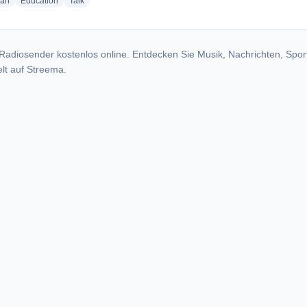
radio stations
radio stations
radio stations
ian
Education
Talk
Radiosender kostenlos online. Entdecken Sie Musik, Nachrichten, Spor
lt auf Streema.