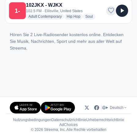
102JKX - WJKX
favorite
play_arrow
1-
102.5 FM · Ellisville, United States
radio stations
radio stations
radio stations
Adult Contemporary
Hip Hop
Soul
Hören Sie 2 Live-Radiosender kostenlos online. Entdecken
Sie Musik, Nachrichten, Sport und mehr aus aller Welt auf
Streema.
LADEN IM
JETZT BEI
Deutsch
App Store
Google Play
Nutzungsbedingungen
Datenschutzrichtlinie
Urheberrechtsrichtlinie
(öffnet in neuem Tab)
AdChoices
© 2026 Streema, Inc. Alle Rechte vorbehalten