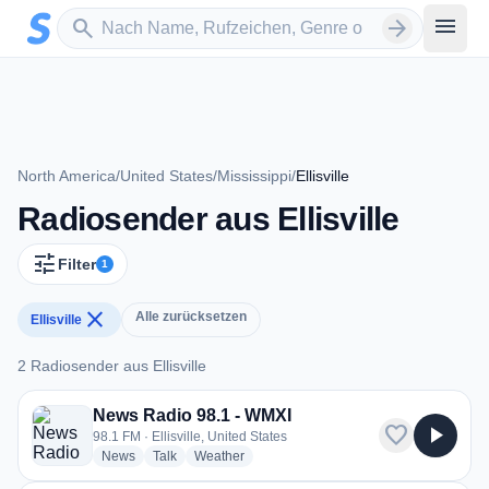
Zum Hauptinhalt springen
Sender suchen
menu
search
arrow_forward
North America
/
United States
/
Mississippi
/
Ellisville
Radiosender aus Ellisville
tune
Filter
1
close
Alle zurücksetzen
Ellisville
2 Radiosender aus Ellisville
2 Radiosender aus Ellisville
News Radio 98.1 - WMXI
favorite
play_arrow
98.1 FM · Ellisville, United States
radio stations
radio stations
radio stations
News
Talk
Weather