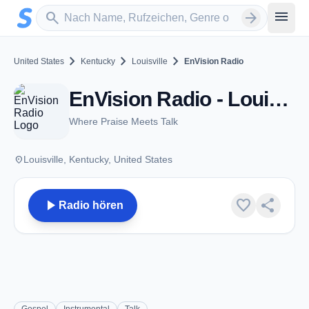
Zum Hauptinhalt springen
Sender suchen
menu
search
arrow_forward
chevron_right
chevron_right
chevron_right
United States
Kentucky
Louisville
EnVision Radio
EnVision Radio - Louisville, KY
Where Praise Meets Talk
place
Louisville, Kentucky, United States
play_arrow
favorite
share
Radio hören