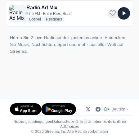
Radio Ad Mix
favorite
play_arrow
97.5 FM · Entre Rios, Brazil
radio stations
radio stations
Gospel
Religious
Hören Sie 2 Live-Radiosender kostenlos online. Entdecken
Sie Musik, Nachrichten, Sport und mehr aus aller Welt auf
Streema.
LADEN IM
JETZT BEI
Deutsch
App Store
Google Play
Nutzungsbedingungen
Datenschutzrichtlinie
Urheberrechtsrichtlinie
(öffnet in neuem Tab)
AdChoices
© 2026 Streema, Inc. Alle Rechte vorbehalten