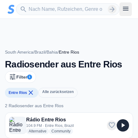
Zum Hauptinhalt springen
Sender suchen
menu
search
arrow_forward
South America
/
Brazil
/
Bahia
/
Entre Rios
Radiosender aus Entre Rios
tune
Filter
1
close
Alle zurücksetzen
Entre Rios
2 Radiosender aus Entre Rios
2 Radiosender aus Entre Rios
Rádio Entre Rios
favorite
play_arrow
104.9 FM · Entre Rios, Brazil
radio stations
radio stations
Alternative
Community