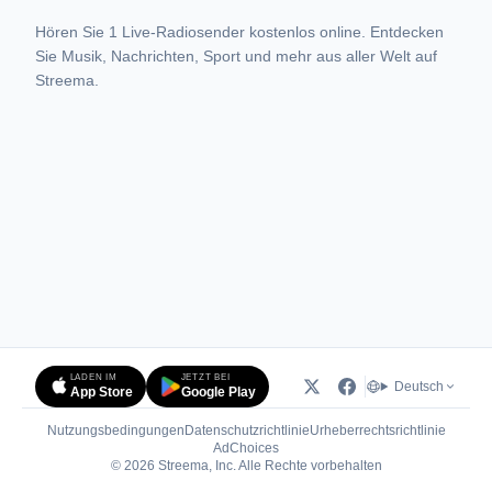
Hören Sie 1 Live-Radiosender kostenlos online. Entdecken
Sie Musik, Nachrichten, Sport und mehr aus aller Welt auf
Streema.
LADEN IM
JETZT BEI
Deutsch
App Store
Google Play
Nutzungsbedingungen
Datenschutzrichtlinie
Urheberrechtsrichtlinie
(öffnet in neuem Tab)
AdChoices
© 2026 Streema, Inc. Alle Rechte vorbehalten