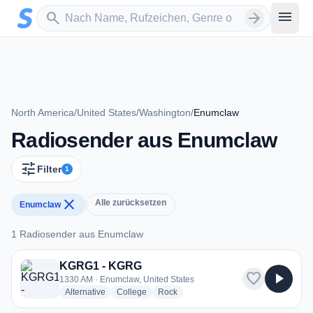
Zum Hauptinhalt springen
Sender suchen
menu
search
arrow_forward
North America
/
United States
/
Washington
/
Enumclaw
Radiosender aus Enumclaw
tune
Filter
1
close
Alle zurücksetzen
Enumclaw
1 Radiosender aus Enumclaw
1 Radiosender aus Enumclaw
KGRG1 - KGRG
favorite
play_arrow
1330 AM · Enumclaw, United States
radio stations
radio stations
radio stations
Alternative
College
Rock