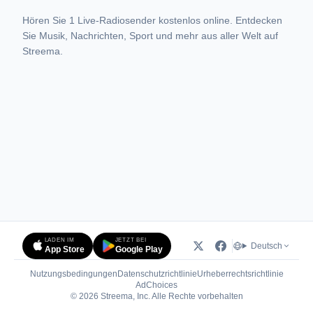
Hören Sie 1 Live-Radiosender kostenlos online. Entdecken
Sie Musik, Nachrichten, Sport und mehr aus aller Welt auf
Streema.
LADEN IM
JETZT BEI
Deutsch
App Store
Google Play
Nutzungsbedingungen
Datenschutzrichtlinie
Urheberrechtsrichtlinie
(öffnet in neuem Tab)
AdChoices
© 2026 Streema, Inc. Alle Rechte vorbehalten