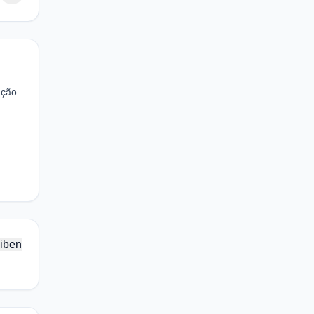
ação
iben