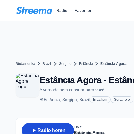
Zum Hauptinhalt springen
Radio
Favoriten
chevron_right
chevron_right
chevron_right
chevron_right
Südamerika
Brazil
Sergipe
Estância
Estância Agora
Estância Agora - Estân
A verdade sem censura para você !
place
Estância, Sergipe, Brazil
Brazilian
Sertanejo
LIVE
play_arrow
Radio hören
Estância Agora