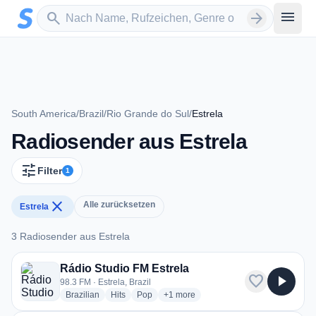
Zum Hauptinhalt springen
Sender suchen
menu
search
arrow_forward
South America
/
Brazil
/
Rio Grande do Sul
/
Estrela
Radiosender aus Estrela
tune
Filter
1
close
Alle zurücksetzen
Estrela
3 Radiosender aus Estrela
3 Radiosender aus Estrela
Rádio Studio FM Estrela
favorite
play_arrow
98.3 FM · Estrela, Brazil
radio stations
radio stations
radio stations
more genres for Rádio Studio FM Est
Brazilian
Hits
Pop
+1
more