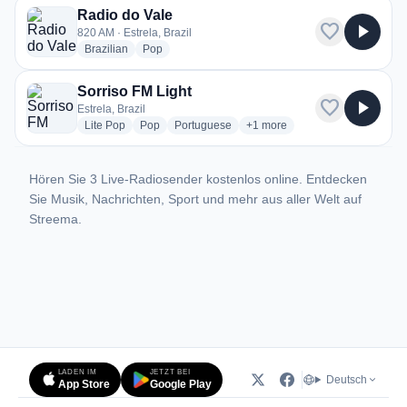
Radio do Vale
favorite
play_arrow
820 AM · Estrela, Brazil
radio stations
radio stations
Brazilian
Pop
Sorriso FM Light
favorite
play_arrow
Estrela, Brazil
radio stations
radio stations
radio stations
more genres for Sorriso FM Li
Lite Pop
Pop
Portuguese
+1
more
Hören Sie 3 Live-Radiosender kostenlos online. Entdecken
Sie Musik, Nachrichten, Sport und mehr aus aller Welt auf
Streema.
LADEN IM
JETZT BEI
Deutsch
App Store
Google Play