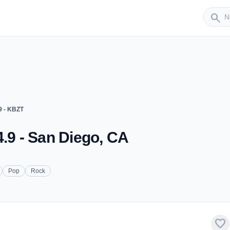
Sender
search
9 - KBZT
4.9 - San Diego, CA
Pop
Rock
favorite