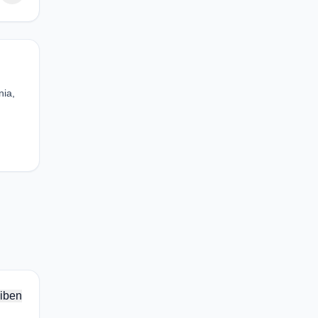
nia,
iben