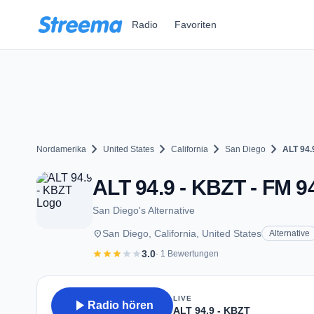
Zum Hauptinhalt springen
Radio
Favoriten
chevron_right
chevron_right
chevron_right
chevron_right
Nordamerika
United States
California
San Diego
ALT 94.
ALT 94.9 - KBZT - FM 9
San Diego's Alternative
place
San Diego, California, United States
Alternative
star
star
star
star
star
3.0
· 1 Bewertungen
LIVE
play_arrow
Radio hören
ALT 94.9 - KBZT