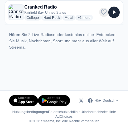
Cranked Radio
favorite
play_arrow
Fairfield Bay, United States
radio stations
radio stations
radio stations
more genres for Cranked Rad
College
Hard Rock
Metal
+1
more
Hören Sie 2 Live-Radiosender kostenlos online. Entdecken
Sie Musik, Nachrichten, Sport und mehr aus aller Welt auf
Streema.
LADEN IM
JETZT BEI
Deutsch
App Store
Google Play
Nutzungsbedingungen
Datenschutzrichtlinie
Urheberrechtsrichtlinie
(öffnet in neuem Tab)
AdChoices
© 2026 Streema, Inc. Alle Rechte vorbehalten