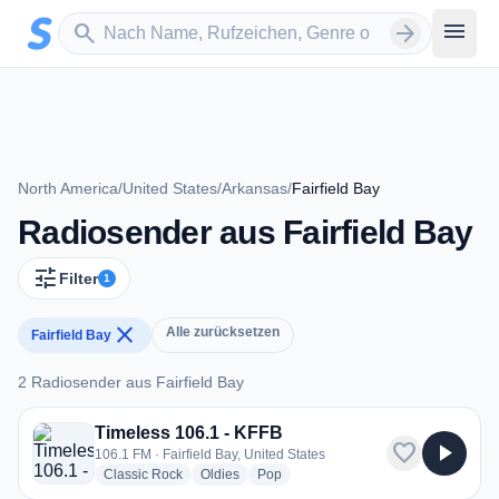
Zum Hauptinhalt springen
Sender suchen
menu
search
arrow_forward
North America
/
United States
/
Arkansas
/
Fairfield Bay
Radiosender aus Fairfield Bay
tune
Filter
1
close
Alle zurücksetzen
Fairfield Bay
2 Radiosender aus Fairfield Bay
2 Radiosender aus Fairfield Bay
Timeless 106.1 - KFFB
favorite
play_arrow
106.1 FM · Fairfield Bay, United States
radio stations
radio stations
radio stations
Classic Rock
Oldies
Pop