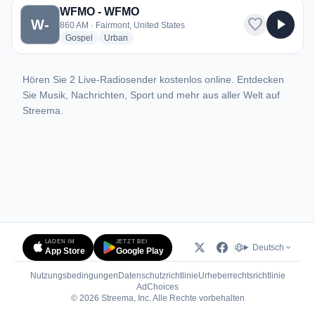
WFMO - WFMO
favorite
play_arrow
W-
860 AM · Fairmont, United States
radio stations
radio stations
Gospel
Urban
Hören Sie 2 Live-Radiosender kostenlos online. Entdecken
Sie Musik, Nachrichten, Sport und mehr aus aller Welt auf
Streema.
LADEN IM
JETZT BEI
Deutsch
App Store
Google Play
Nutzungsbedingungen
Datenschutzrichtlinie
Urheberrechtsrichtlinie
(öffnet in neuem Tab)
AdChoices
© 2026 Streema, Inc. Alle Rechte vorbehalten