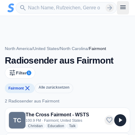
Zum Hauptinhalt springen
Sender suchen
menu
search
arrow_forward
North America
/
United States
/
North Carolina
/
Fairmont
Radiosender aus Fairmont
tune
Filter
1
close
Alle zurücksetzen
Fairmont
2 Radiosender aus Fairmont
2 Radiosender aus Fairmont
The Cross Fairmont - WSTS
favorite
play_arrow
TC
100.9 FM · Fairmont, United States
radio stations
radio stations
radio stations
Christian
Education
Talk