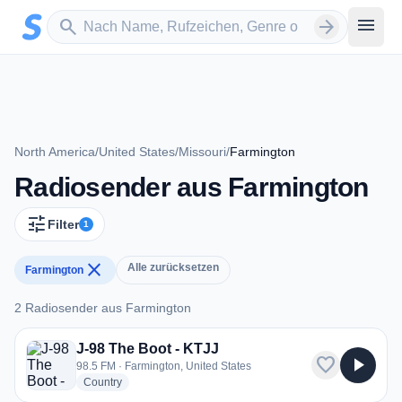
Zum Hauptinhalt springen
Sender suchen
menu
search
arrow_forward
North America
/
United States
/
Missouri
/
Farmington
Radiosender aus Farmington
tune
Filter
1
close
Alle zurücksetzen
Farmington
2 Radiosender aus Farmington
2 Radiosender aus Farmington
J-98 The Boot - KTJJ
favorite
play_arrow
98.5 FM · Farmington, United States
radio stations
Country