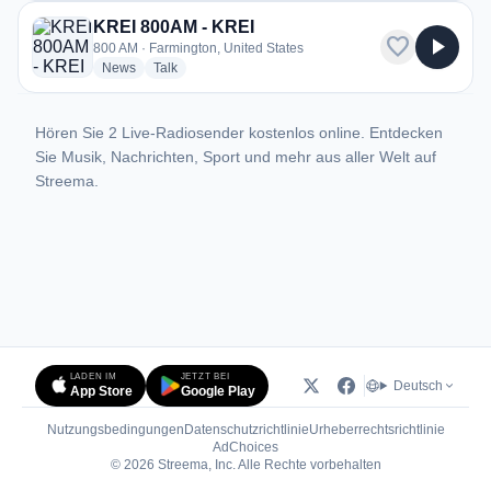
KREI 800AM - KREI
favorite
play_arrow
800 AM · Farmington, United States
radio stations
radio stations
News
Talk
Hören Sie 2 Live-Radiosender kostenlos online. Entdecken
Sie Musik, Nachrichten, Sport und mehr aus aller Welt auf
Streema.
LADEN IM
JETZT BEI
Deutsch
App Store
Google Play
Nutzungsbedingungen
Datenschutzrichtlinie
Urheberrechtsrichtlinie
(öffnet in neuem Tab)
AdChoices
© 2026 Streema, Inc. Alle Rechte vorbehalten