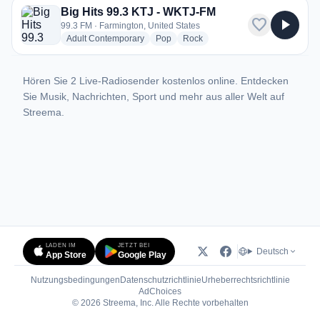
Big Hits 99.3 KTJ - WKTJ-FM
favorite
play_arrow
99.3 FM · Farmington, United States
radio stations
radio stations
radio stations
Adult Contemporary
Pop
Rock
Hören Sie 2 Live-Radiosender kostenlos online. Entdecken
Sie Musik, Nachrichten, Sport und mehr aus aller Welt auf
Streema.
LADEN IM
JETZT BEI
Deutsch
App Store
Google Play
Nutzungsbedingungen
Datenschutzrichtlinie
Urheberrechtsrichtlinie
(öffnet in neuem Tab)
AdChoices
© 2026 Streema, Inc. Alle Rechte vorbehalten