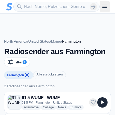
Zum Hauptinhalt springen
Sender suchen
menu
search
arrow_forward
North America
/
United States
/
Maine
/
Farmington
Radiosender aus Farmington
tune
Filter
1
close
Alle zurücksetzen
Farmington
2 Radiosender aus Farmington
2 Radiosender aus Farmington
91.5 WUMF - WUMF
favorite
play_arrow
91.5 FM · Farmington, United States
radio stations
radio stations
radio stations
more genres for 91.5 WUMF
Alternative
College
News
+1
more