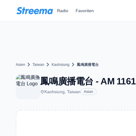
Zum Hauptinhalt springen
Radio
Favoriten
chevron_right
chevron_right
chevron_right
Asien
Taiwan
Kaohsiung
鳳鳴廣播電台
鳳鳴廣播電台 - AM 1161 -
place
Kaohsiung, Taiwan
Asian