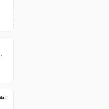
an
iben