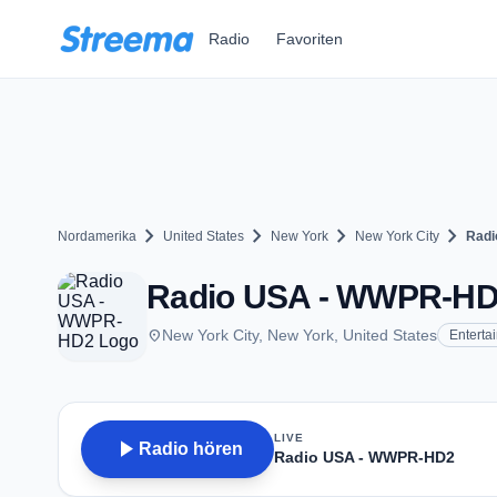
Zum Hauptinhalt springen
Radio
Favoriten
chevron_right
chevron_right
chevron_right
chevron_right
Nordamerika
United States
New York
New York City
Radi
Radio USA - WWPR-HD2 
place
New York City, New York, United States
Enterta
LIVE
play_arrow
Radio hören
Radio USA - WWPR-HD2