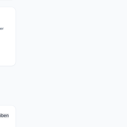
er
iben