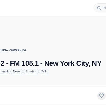
Sender
search
o USA - WWPR-HD2
- FM 105.1 - New York City, NY
inment
News
Russian
Talk
favorite