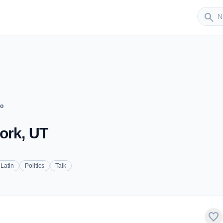
Sender
search
io
ork, UT
Latin
Politics
Talk
favorite