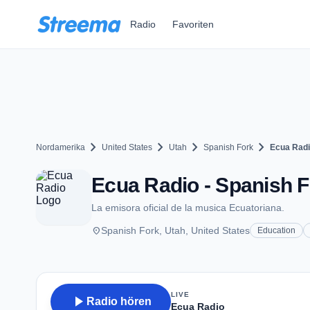
Zum Hauptinhalt springen
Radio
Favoriten
chevron_right
chevron_right
chevron_right
chevron_right
Nordamerika
United States
Utah
Spanish Fork
Ecua Rad
Ecua Radio - Spanish F
La emisora oficial de la musica Ecuatoriana.
place
Spanish Fork, Utah, United States
Education
LIVE
play_arrow
Radio hören
Ecua Radio