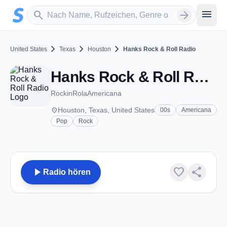
Zum Hauptinhalt springen
Sender suchen
menu
search
arrow_forward
chevron_right
chevron_right
chevron_right
United States
Texas
Houston
Hanks Rock & Roll Radio
Hanks Rock & Roll Radio - Houston, TX
RockinRolaAmericana
place
Houston, Texas, United States
00s
Americana
Pop
Rock
play_arrow
favorite
share
Radio hören