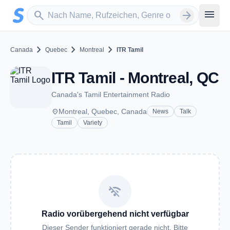
Zum Hauptinhalt springen
Sender suchen
menu
search
arrow_forward
chevron_right
chevron_right
chevron_right
Canada
Quebec
Montreal
ITR Tamil
ITR Tamil - Montreal, QC
Canada's Tamil Entertainment Radio
place
Montreal, Quebec, Canada
News
Talk
Tamil
Variety
wifi_off
Radio vorübergehend nicht verfügbar
Dieser Sender funktioniert gerade nicht. Bitte