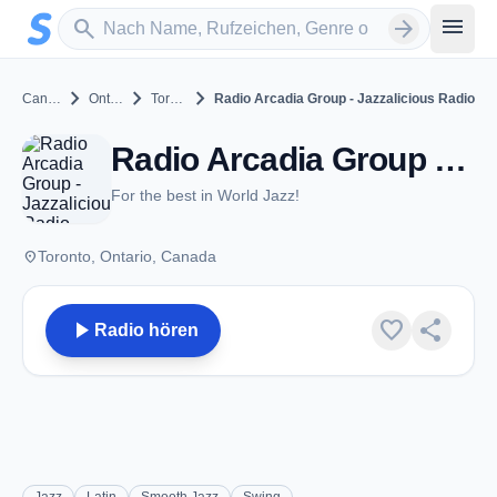
Zum Hauptinhalt springen
Sender suchen
menu
search
arrow_forward
chevron_right
chevron_right
chevron_right
Canada
Ontario
Toronto
Radio Arcadia Group - Jazzalicious Radio
Radio Arcadia Group - Jazzalicious Radio - Toronto, ON
For the best in World Jazz!
place
Toronto, Ontario, Canada
play_arrow
favorite
share
Radio hören