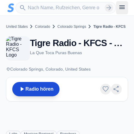
Zum Hauptinhalt springen
Sender suchen
menu
search
arrow_forward
chevron_right
chevron_right
chevron_right
United States
Colorado
Colorado Springs
Tigre Radio - KFCS
Tigre Radio - KFCS - AM 1580 - Colorado Springs, CO
La Que Toca Puras Buenas
place
Colorado Springs, Colorado, United States
play_arrow
favorite
share
Radio hören