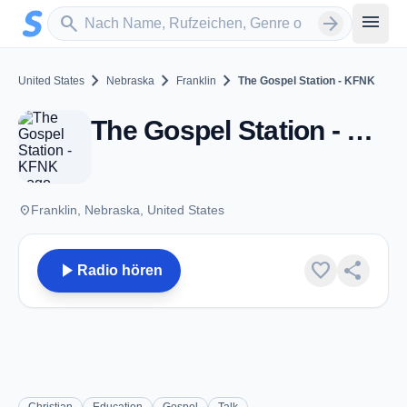
Zum Hauptinhalt springen
Sender suchen
menu
search
arrow_forward
chevron_right
chevron_right
chevron_right
United States
Nebraska
Franklin
The Gospel Station - KFNK
The Gospel Station - KFNK - FM 89.5 - Franklin, NE
place
Franklin, Nebraska, United States
play_arrow
favorite
share
Radio hören