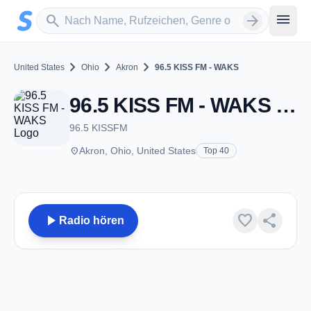
Zum Hauptinhalt springen
Sender suchen
menu
search
arrow_forward
chevron_right
chevron_right
chevron_right
United States
Ohio
Akron
96.5 KISS FM - WAKS
96.5 KISS FM - WAKS - FM 96.5 - Akron, OH
96.5 KISSFM
place
Akron, Ohio, United States
Top 40
play_arrow
favorite
share
Radio hören