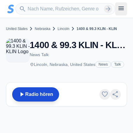
Zum Hauptinhalt springen
Sender suchen
menu
search
arrow_forward
chevron_right
chevron_right
chevron_right
United States
Nebraska
Lincoln
1400 & 99.3 KLIN - KLIN
1400 & 99.3 KLIN - KLIN - AM 1400 - Lincoln, NE
News Talk
place
Lincoln, Nebraska, United States
News
Talk
play_arrow
favorite
share
Radio hören