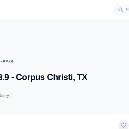
Sender
search
9 - KMXR
.9 - Corpus Christi, TX
ariety
favorite