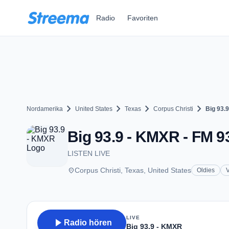
Zum Hauptinhalt springen
Radio
Favoriten
chevron_right
chevron_right
chevron_right
chevron_right
Nordamerika
United States
Texas
Corpus Christi
Big 93.
Big 93.9 - KMXR - FM 93
LISTEN LIVE
place
Corpus Christi, Texas, United States
Oldies
V
LIVE
play_arrow
Radio hören
Big 93.9 - KMXR