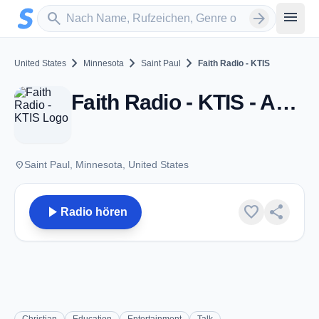
Zum Hauptinhalt springen
Sender suchen
menu
search
arrow_forward
chevron_right
chevron_right
chevron_right
United States
Minnesota
Saint Paul
Faith Radio - KTIS
Faith Radio - KTIS - AM 900 - Saint Paul, MN
place
Saint Paul, Minnesota, United States
play_arrow
favorite
share
Radio hören