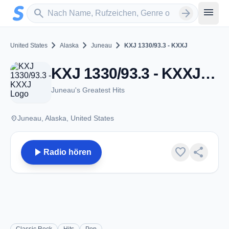
Zum Hauptinhalt springen
Sender suchen
menu
search
arrow_forward
chevron_right
chevron_right
chevron_right
United States
Alaska
Juneau
KXJ 1330/93.3 - KXXJ
KXJ 1330/93.3 - KXXJ - AM 1330 - Juneau, AK
Juneau's Greatest Hits
place
Juneau, Alaska, United States
play_arrow
favorite
share
Radio hören