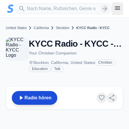
Zum Hauptinhalt springen
Sender suchen
menu
search
arrow_forward
chevron_right
chevron_right
chevron_right
United States
California
Stockton
KYCC Radio - KYCC
KYCC Radio - KYCC - FM 90.1 - Stockton, CA
Your Christian Companion
place
Stockton, California, United States
Christian
Education
Talk
play_arrow
favorite
share
Radio hören