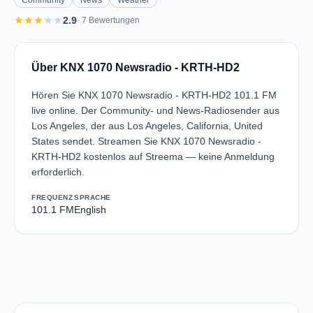
Community
News
Weather
star
star
star
star
star
2.9
· 7 Bewertungen
Über KNX 1070 Newsradio - KRTH-HD2
Hören Sie KNX 1070 Newsradio - KRTH-HD2 101.1 FM
live online. Der Community- und News-Radiosender aus
Los Angeles, der aus Los Angeles, California, United
States sendet. Streamen Sie KNX 1070 Newsradio -
KRTH-HD2 kostenlos auf Streema — keine Anmeldung
erforderlich.
FREQUENZ
SPRACHE
101.1 FM
English