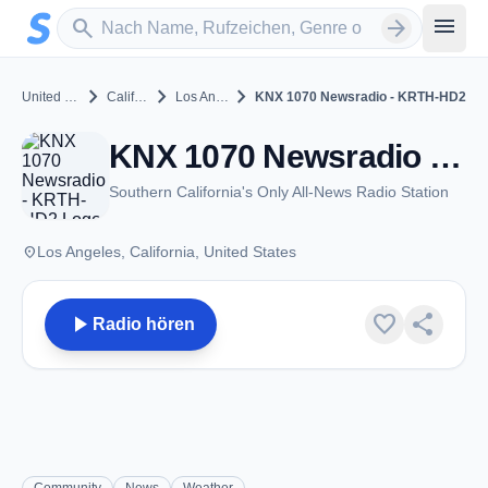
Zum Hauptinhalt springen
Sender suchen
menu
search
arrow_forward
chevron_right
chevron_right
chevron_right
United States
California
Los Angeles
KNX 1070 Newsradio - KRTH-HD2
KNX 1070 Newsradio - KRTH-HD2 - FM 101.1 - Los Angeles, CA
Southern California's Only All-News Radio Station
place
Los Angeles, California, United States
play_arrow
favorite
share
Radio hören