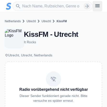
Zum Hauptinhalt springen
Sender suchen
menu
search
arrow_forward
chevron_right
chevron_right
chevron_right
Netherlands
Utrecht
Utrecht
KissFM
KissFM - Utrecht
It Rocks
place
Utrecht, Utrecht, Netherlands
wifi_off
Radio vorübergehend nicht verfügbar
Dieser Sender funktioniert gerade nicht. Bitte
versuche es später erneut.