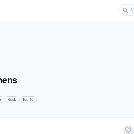
Sender
search
thens
p
Rock
Top 40
favorite