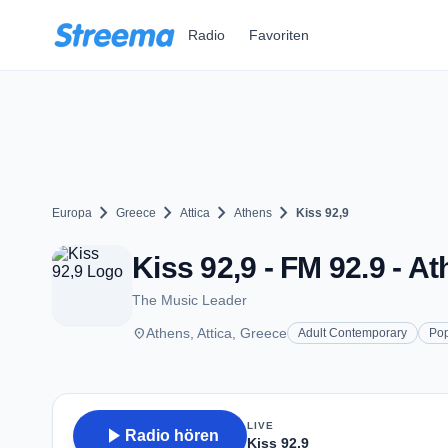
Zum Hauptinhalt springen
Radio
Favoriten
chevron_right
chevron_right
chevron_right
chevron_right
Europa
Greece
Attica
Athens
Kiss 92,9
Kiss 92,9 - FM 92.9 - A
The Music Leader
place
Athens, Attica, Greece
Adult Contemporary
Po
LIVE
play_arrow
Radio hören
Kiss 92,9