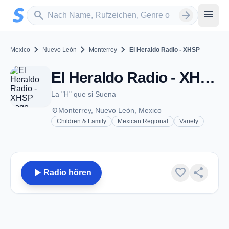
Zum Hauptinhalt springen
Sender suchen
menu
search
arrow_forward
chevron_right
chevron_right
chevron_right
Mexico
Nuevo León
Monterrey
El Heraldo Radio - XHSP
El Heraldo Radio - XHSP - FM 99.7 - Monterrey, NL
La "H" que si Suena
place
Monterrey, Nuevo León, Mexico
Children & Family
Mexican Regional
Variety
play_arrow
favorite
share
Radio hören