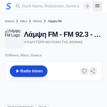
Zum Hauptinhalt springen
Sender suchen
menu
search
arrow_forward
chevron_right
chevron_right
chevron_right
Greece
Attica
Athens
Λάμψη FM
Λάμψη FM - FM 92.3 - Athens
H ΚΑΛΥΤΕΡΗ ΜΟΥΣΙΚΗ ΤΗΣ ΑΘΗΝΑΣ
place
Athens, Attica, Greece
play_arrow
favorite
share
Radio hören