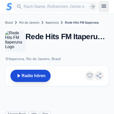
Zum Hauptinhalt springen
Sender suchen
menu
search
arrow_forward
chevron_right
chevron_right
chevron_right
Brazil
Rio de Janeiro
Itaperuna
Rede Hits FM Itaperuna
Rede Hits FM Itaperuna - FM 99.7 - Itaperuna
place
Itaperuna, Rio de Janeiro, Brazil
play_arrow
favorite
share
Radio hören