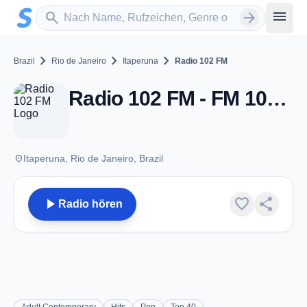
Zum Hauptinhalt springen
Sender suchen
menu
search
arrow_forward
chevron_right
chevron_right
chevron_right
Brazil
Rio de Janeiro
Itaperuna
Radio 102 FM
Radio 102 FM - FM 102.1 - Itaperuna
place
Itaperuna, Rio de Janeiro, Brazil
play_arrow
favorite
share
Radio hören